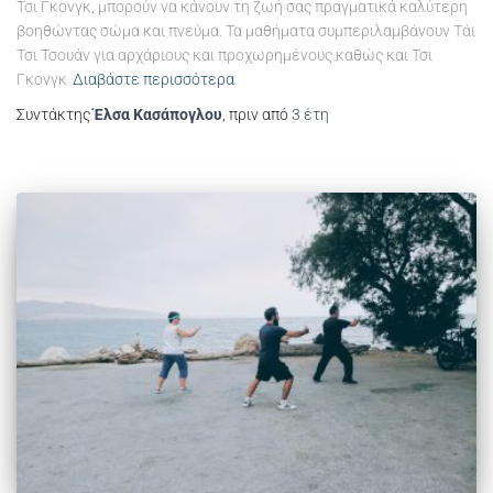
Τσι Γκονγκ, μπορούν να κάνουν τη ζωή σας πραγματικά καλύτερη
βοηθώντας σώμα και πνεύμα. Τα μαθήματα συμπεριλαμβάνουν Τάι
Τσι Τσουάν για αρχάριους και προχωρημένους καθώς και Τσι
Γκονγκ
Διαβάστε περισσότερα
Συντάκτης
Έλσα Κασάπογλου
, πριν από
3 έτη