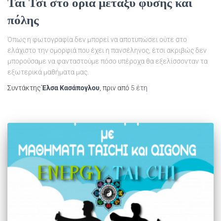
Τάι Τσι στο όρια μεταξύ φύσης και
πόλης
Όπως η φωτογραφία δεν μπορεί να αποτυπώσει ούτε στο
ελάχιστο την ομορφιά που έχει η πανσέληνος, έτσι ακριβώς δεν
μπορούσαμε να φανταστούμε πόσο υπέροχα θα εξελίσσονταν τα
εξωτερικά μαθήματα μας.
Συντάκτης
Έλσα Κασάπογλου
, πριν από
5 έτη