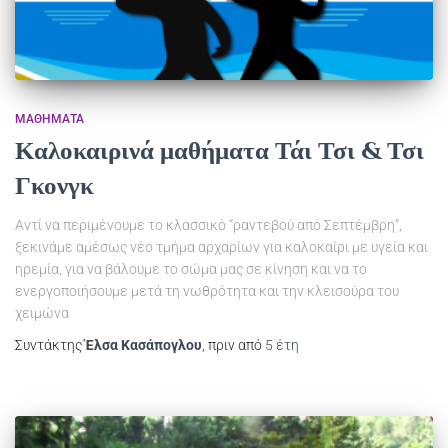
ΜΑΘΉΜΑΤΑ
Καλοκαιρινά μαθήματα Τάι Τσι & Τσι
Γκονγκ
Αντί να περιμένουμε το κλασσικό “ραντεβού από Σεπτέμβρη”,
ξεκινάμε αμέσως νέο τμήμα αρχαρίων για καλοκαίρι με υγεία και
ηρεμία, για να βάλουμε το σώμα μας σε κίνηση και να το
ενεργοποιήσουμε μετά τη νωθρότητα και την κλεισούρα του
χειμώνα
Συντάκτης
Έλσα Κασάπογλου
, πριν από
5 έτη