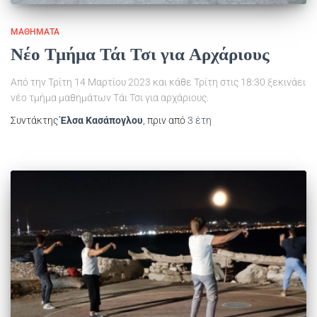
ΜΑΘΉΜΑΤΑ
Νέο Τμήμα Τάι Τσι για Αρχάριους
Από την Τρίτη 14 Μαρτίου 2023 και κάθε Τρίτη στις 18:30 ξεκινάει
νέο τμήμα μαθημάτων Τάι Τσι για αρχάριους.
Συντάκτης
Έλσα Κασάπογλου
, πριν από
3 έτη