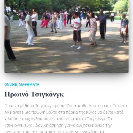
ONLINE
ΜΑΘΉΜΑΤΑ
Πρωινό Τσιγκόνγκ
Πρωινό μάθημα Τσιγκονγκ μέσω Zoom κάθε Δευτέρα και Τετάρτη
Αν κάνετε μια πρωινή βόλτα στα πάρκα της Κίνας θα δείτε κατά
χιλιάδες τους ανθρώπους να ασκούνται στο Τσιγκόνγκ. Το
Τσιγκόνγκ είναι ιδανική άσκηση για να αυξήσει κανείς την
ενέργεια του, τη σωματική του υγεία, να ενισχύσει το