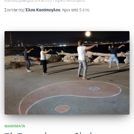
κάποια μαθήματα και στο Πάρκο Φλοίσβου.
Συντάκτης
Έλσα Κασάπογλου
, πριν από
5 έτη
ΜΑΘΉΜΑΤΑ