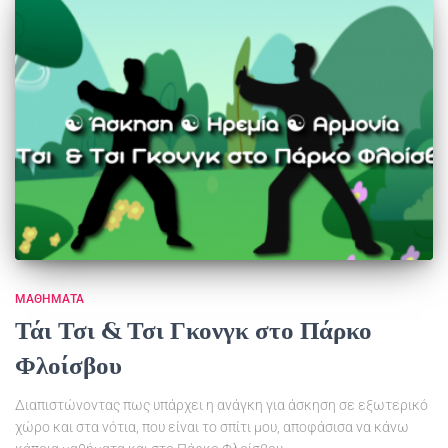
ΜΑΘΉΜΑΤΑ
Τάι Τσι & Τσι Γκονγκ στο Πάρκο
Φλοίσβου
Διαπιστώνοντας πως υπάρχει η ανάγκη για άσκηση σε εξωτερικό
χώρο και στα νότια, που είναι το σπίτι μου, αποφάσισα να κάνω