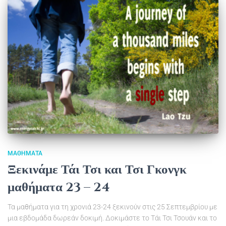
ΜΑΘΉΜΑΤΑ
Ξεκινάμε Τάι Τσι και Τσι Γκονγκ
μαθήματα 23 – 24
Τα μαθήματα για τη χρονιά 23-24 ξεκινούν στις 25 Σεπτεμβρίου με
μια εβδομάδα δωρεάν δοκιμή. Δοκιμάστε το Τάι Τσι Τσουάν και το