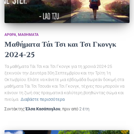
ΆΡΘΡΑ
ΜΑΘΉΜΑΤΑ
Μαθήματα Τάι Τσι και Τσι Γκονγκ
2024-25
Τα μαθήματα Τάι Τσι και Τσι Γκονγκ για τη χρονιά 2024-25
ξεκινούν την Δευτέρα 30η Σεπτεμβρίου και την Τρίτη 1η
Οκτωβρίου. Ελάτε να κάνετε μια εβδομάδα δωρεάν δοκιμή στα
μαθήματα Τάι Τσι Τσουάν και Τσι Γκονγκ, τέχνες που μπορούν να
κάνουν τη ζωή σας πραγματικά καλύτερη βοηθώντας σώμα και
πνεύμα.
Διαβάστε περισσότερα
Συντάκτης
Έλσα Κασάπογλου
, πριν από
2 έτη