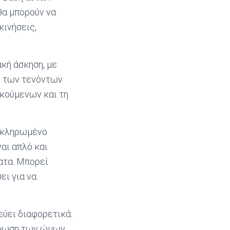
θα μπορούν να
κινήσεις,
κή άσκηση, με
ι των τενόντων
σκούμενων και τη
λοκληρωμένο
αι απλό και
ατα. Μπορεί
ει για να
εύει διαφορετικά.
λάρωση των ώμων