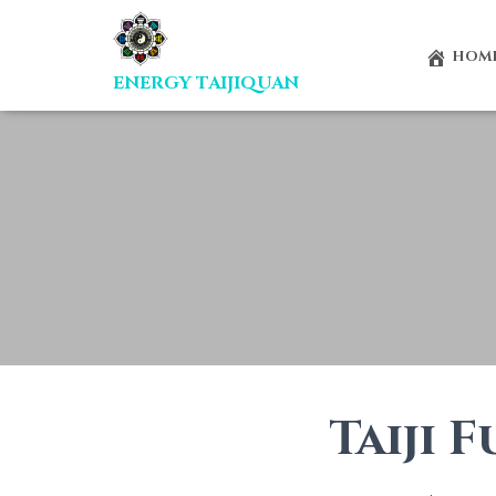
HOM
Taiji