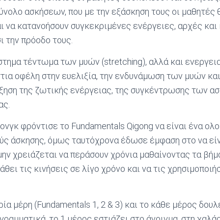
ύνολο ασκήσεων, που με την εξάσκηση τους οι μαθητές 
 να κατανοήσουν συγκεκριμένες ενέργειες, αρχές και 
ι την πρόοδο τους.
τημα τέντωμα των μυών (stretching), αλλά και ενεργεια
τια οφέλη στην ευελιξία, την ενδυνάμωση των μυών κα
ξηση της ζωτικής ενέργειας, της συγκέντρωσης των α
ας.
νγκ φρόντισε το Fundamentals Qigong να είναι ένα ο
ς άσκησης, όμως ταυτόχρονα έδωσε έμφαση στο να είν
μην χρειάζεται να περάσουν χρόνια μαθαίνοντας τα βήμ
άθει τις κινήσεις σε λίγο χρόνο και να τις χρησιμοποιήσ
ία μέρη (Fundamentals 1, 2 & 3) και το κάθε μέρος δουλ
ιγραμματικά, το 1 μέρος εστιάζει στο άνοιγμα, στη χα