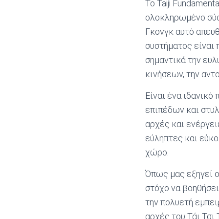
Το Taiji Fundament
ολοκληρωμένο σύσ
Γκονγκ αυτό απευθ
συστήματος είναι 
σημαντικά την ευλυ
κινήσεων, την αντο
Είναι ένα ιδανικό
επιπέδων και στυλ
αρχές και ενέργει
εύληπτες και εύκο
χώρο.
Όπως μας εξηγεί ο
στόχο να βοηθήσει
την πολυετή εμπει
αρχές του Τάι Τσι