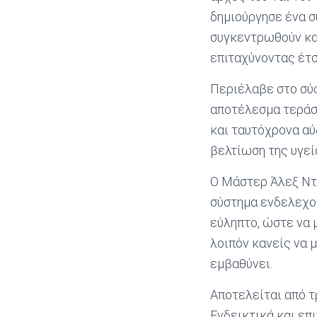
δημιούργησε ένα σ
συγκεντρωθούν και
επιταχύνοντας έτσ
Περιέλαβε στο σύσ
αποτέλεσμα τεράσ
και ταυτόχρονα αύ
βελτίωση της υγεί
O Μάστερ Άλεξ Ντο
σύστημα ενδελεχού
εύληπτο, ώστε να 
λοιπόν κανείς να μ
εμβαθύνει.
Αποτελείται από τρ
Ενδεικτικά και επ