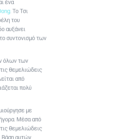
αι ένα
Dong
. Το Τσι
φέλη του
δο αυξάνει
, το συντονισμό των
άν όλων των
 τις θεμελιώδεις
λείται από
ιάζεται πολύ
ημιούργησε με
ρήγορα. Μέσα από
 τις θεμελιώδεις
. Βάση αυτών