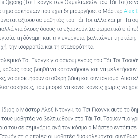
als Qigong (Τσι Γκονγκ των Θεμελιωδών του Τάι Τσι) είν
τημα ασκήσεων που έχει δημιουργήσει ο Μάστερ
Alex 
ύνεται εξίσου σε μαθητές του Τάι Τσι αλλά και μη. Τα ο
πολλά για όλους όσους το εξασκούν. Σε σωματικό επίπε
γισία, τη δύναμη, και την ενέργεια, βελτιώνει τη στάση
χή, την ισορροπία και τη σταθερότητα.
 πολεμικό Τσι Γκονγκ για ασκούμενους του Τάι Τσι Τσου
, καθώς τους βοηθά να κατανοήσουν και να μελετήσουν
ες, να αποκτήσουν σταθερή βάση και συντονισμό. Αποτε
λες ασκήσεις, που μπορεί να κάνει κανείς χωρίς να χρε
 ίδιος ο Μάστερ Άλεξ Ντονγκ, το Τσι Γκονγκ αυτό το δ
 τους μαθητές να βελτιωθούν στο Τάι Τσι Τσουάν πιο γ
ρία του σε σεμινάρια ανά τον κόσμο ο Μάστερ εντόπισε
 Τσουάν στις οποίες οι μαθητές δυσκολεύονται συνήθως