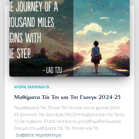
ΆΡΘΡΑ
ΜΑΘΉΜΑΤΑ
Μαθήματα Τάι Τσι και Τσι Γκονγκ 2024-25
Τα μαθήματα Τάι Τσι και Τσι Γκονγκ για τη χρονιά 2024-
25 ξεκινούν την Δευτέρα 30η Σεπτεμβρίου και την Τρίτη
1η Οκτωβρίου. Ελάτε να κάνετε μια εβδομάδα δωρεάν
δοκιμή στα μαθήματα Τάι Τσι Τσουάν και Τσι
Διαβάστε περισσότερα