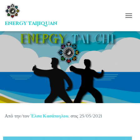
Ε
Ν
Α
Λ
Λ
Α
Γ
Ή
Π
Λ
Ο
Ή
Γ
Η
Σ
Η
Από την/τον
Έλσα Κασάπογλου
, στις
25/05/2021
Σ