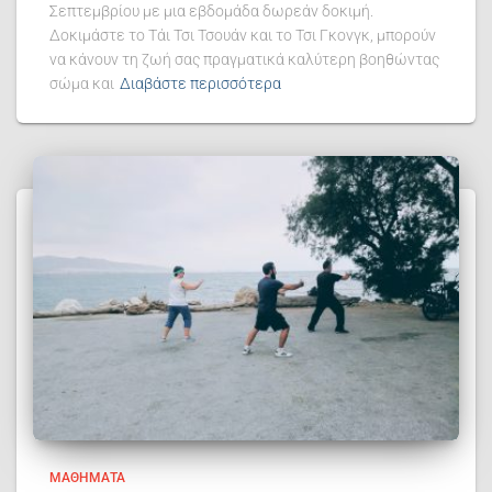
Σεπτεμβρίου με μια εβδομάδα δωρεάν δοκιμή.
Δοκιμάστε το Τάι Τσι Τσουάν και το Τσι Γκονγκ, μπορούν
να κάνουν τη ζωή σας πραγματικά καλύτερη βοηθώντας
σώμα και
Διαβάστε περισσότερα
ΜΑΘΉΜΑΤΑ