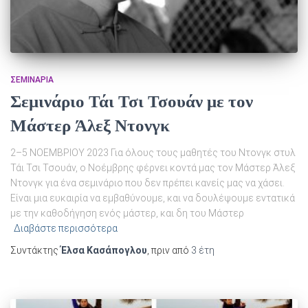
ΣΕΜΙΝΆΡΙΑ
Σεμινάριο Τάι Τσι Τσουάν με τον
Μάστερ Άλεξ Ντονγκ
2–5 ΝΟΕΜΒΡΙΟΥ 2023 Για όλους τους μαθητές του Ντονγκ στυλ
Τάι Τσι Τσουάν, ο Νοέμβρης φέρνει κοντά μας τον Μάστερ Άλεξ
Ντονγκ για ένα σεμινάριο που δεν πρέπει κανείς μας να χάσει.
Είναι μια ευκαιρία να εμβαθύνουμε, και να δουλέψουμε εντατικά
με την καθοδήγηση ενός μάστερ, και δη του Μάστερ
Διαβάστε περισσότερα
Συντάκτης
Έλσα Κασάπογλου
, πριν από
3 έτη