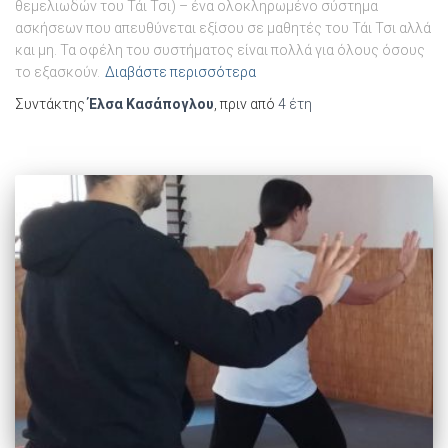
θεμελιωδών του Τάι Τσι) – ένα ολοκληρωμένο σύστημα
ασκήσεων που απευθύνεται εξίσου σε μαθητές του Τάι Τσι αλλά
και μη. Τα οφέλη του συστήματος είναι πολλά για όλους όσους
το εξασκούν.
Διαβάστε περισσότερα
Συντάκτης
Έλσα Κασάπογλου
, πριν από
4 έτη