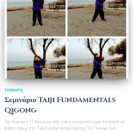
ΣΕΜΙΝΆΡΙΑ
Σεμινάριο Taiji Fundamentals
Qigong
Την Κυριακή 17 Απριλίου σας καλώ να εργαστούμε εντατικά σε
βάθος πάνω στο Taiji Fundamental Qigong (Τσι Γκονγκ των