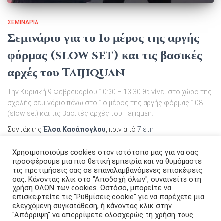
ΣΕΜΙΝΆΡΙΑ
Σεμινάριο για το 1ο μέρος της αργής
φόρμας (slow set) και τις βασικές
αρχές του Taijiquan
Την Κυριακή 9 Φεβρουαρίου 10:30 – 13:30 θα γίνει στο χώρο της
σχολής σεμινάριο πάνω στο 1ο μέρος της αργής φόρμας 108
(slow set) και τις βασικές αρχές του Taijiquan.
Συντάκτης
Έλσα Κασάπογλου
, πριν από
7 έτη
Χρησιμοποιούμε cookies στον ιστότοπό μας για να σας
προσφέρουμε μια πιο θετική εμπειρία και να θυμόμαστε
τις προτιμήσεις σας σε επαναλαμβανόμενες επισκέψεις
σας. Κάνοντας κλικ στο "Αποδοχή όλων", συναινείτε στη
χρήση ΟΛΩΝ των cookies. Ωστόσο, μπορείτε να
επισκεφτείτε τις "Ρυθμίσεις cookie" για να παρέχετε μια
ελεγχόμενη συγκατάθεση, ή κάνοντας κλικ στην
FACEBOOK
YOUTUBE
"Απόρριψη" να απορρίψετε ολοσχερώς τη χρήση τους.