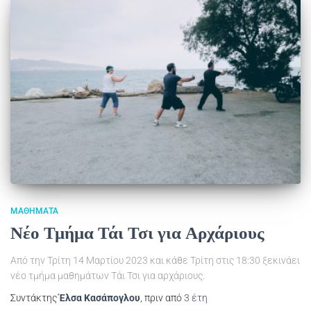
ΜΑΘΉΜΑΤΑ
Νέο Τμήμα Τάι Τσι για Αρχάριους
Από την Τρίτη 14 Μαρτίου 2023 και κάθε Τρίτη στις 18:30 ξεκινάει
νέο τμήμα μαθημάτων Τάι Τσι για αρχάριους.
Συντάκτης
Έλσα Κασάπογλου
, πριν από
3 έτη