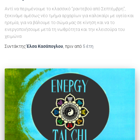
Αντί να περιμένουμε το κλασσικό “ραντεβού από Σεπτέμβρη”,
ξεκινάμε αμέσως νέο τμήμα αρχαρίων για καλοκαίρι με υγεία και
ηρεμία, για να βάλουμε το σώμα μας σε κίνηση και να το
ενεργοποιήσουμε μετά τη νωθρότητα και την κλεισούρα του
χειμώνα
Συντάκτης
Έλσα Κασάπογλου
, πριν από
5 έτη